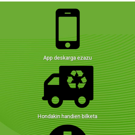
App deskarga ezazu
Hondakin handien bilketa