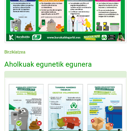
Birziklatzea
Aholkuak egunetik egunera