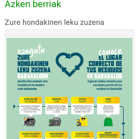
Azken berriak
Zure hondakinen leku zuzena