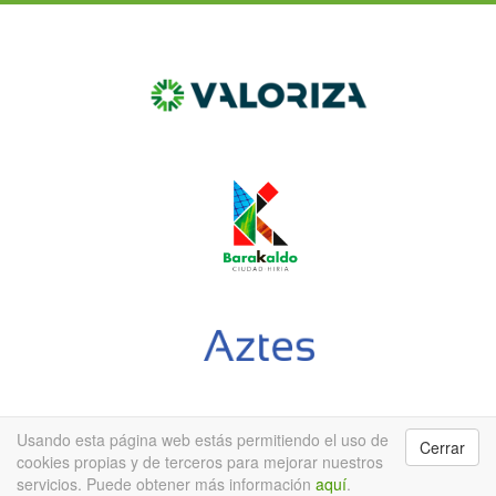
Usando esta página web estás permitiendo el uso de
Cerrar
BarakaldoGarbi © 2019-2022
Buscar residuo
Recogida
cookies propias y de terceros para mejorar nuestros
de voluminosos
Campañas
Encuesta de satisfacción
Descárgate
servicios. Puede obtener más información
aquí
.
la App
Acerca de
Política de privacidad