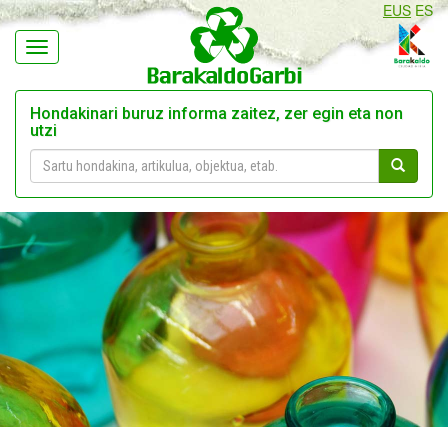
EUS
ES
Navegación
Hondakinari buruz informa zaitez, zer egin eta non
utzi