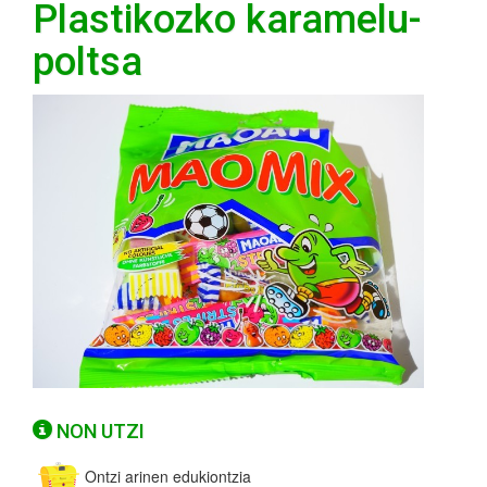
Plastikozko karamelu-
poltsa
NON UTZI
Ontzi arinen edukiontzia