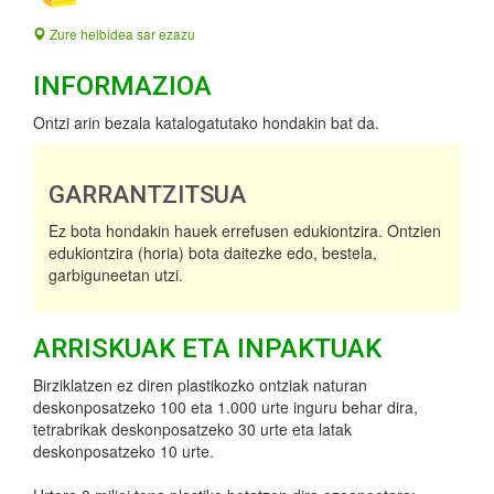
Zure helbidea sar ezazu
INFORMAZIOA
Ontzi arin bezala katalogatutako hondakin bat da.
GARRANTZITSUA
Ez bota hondakin hauek errefusen edukiontzira. Ontzien
edukiontzira (horia) bota daitezke edo, bestela,
garbiguneetan utzi.
ARRISKUAK ETA INPAKTUAK
Birziklatzen ez diren plastikozko ontziak naturan
deskonposatzeko 100 eta 1.000 urte inguru behar dira,
tetrabrikak deskonposatzeko 30 urte eta latak
deskonposatzeko 10 urte.