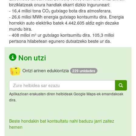
birziklatzeak onura handiak ekarri dizkio inguruneari:
- 16,4 milioi tona CO₂ gutxiago bota dira atmosferara.
- 26,6 milioi MWh energia gutxiago kontsumitu dira. Energia
horrekin auto elektriko batek 4.442.605 aldiz egin dezake
mundu bira.
- 408 milioi m³ ur gutxiago kontsumitu dira. 105,3 milioi
pertsona hilabetean egunero dutxatzeko beste ur da.
Non utzi
Ontzi arinen edukiontzia
229 unidades
Aplikazioan erakusten diren helbideak Google Maps-ek emandakoak
dira.
Beste hondakin bat kontsultatu nahi baduzu jarri zaitez
hemen