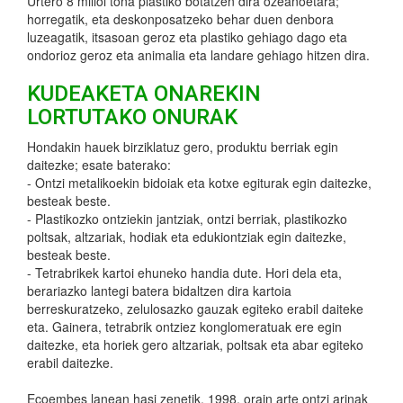
Urtero 8 milioi tona plastiko botatzen dira ozeanoetara;
horregatik, eta deskonposatzeko behar duen denbora
luzeagatik, itsasoan geroz eta plastiko gehiago dago eta
ondorioz geroz eta animalia eta landare gehiago hitzen dira.
KUDEAKETA ONAREKIN
LORTUTAKO ONURAK
Hondakin hauek birziklatuz gero, produktu berriak egin
daitezke; esate baterako:
- Ontzi metalikoekin bidoiak eta kotxe egiturak egin daitezke,
besteak beste.
- Plastikozko ontziekin jantziak, ontzi berriak, plastikozko
poltsak, altzariak, hodiak eta edukiontziak egin daitezke,
besteak beste.
- Tetrabrikek kartoi ehuneko handia dute. Hori dela eta,
berariazko lantegi batera bidaltzen dira kartoia
berreskuratzeko, zelulosazko gauzak egiteko erabil daiteke
eta. Gainera, tetrabrik ontziez konglomeratuak ere egin
daitezke, eta horiek gero altzariak, poltsak eta abar egiteko
erabil daitezke.
Ecoembes lanean hasi zenetik, 1998, orain arte ontzi arinak