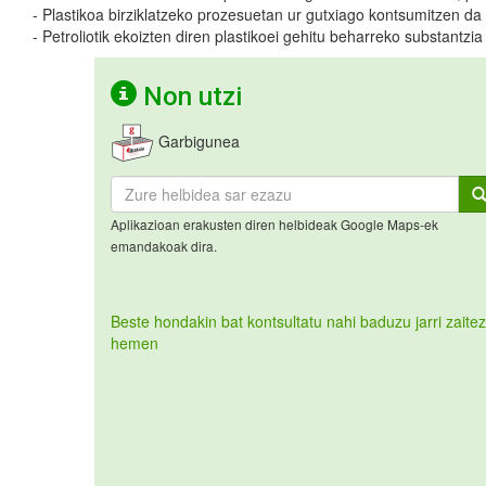
- Plastikoa birziklatzeko prozesuetan ur gutxiago kontsumitzen da
- Petroliotik ekoizten diren plastikoei gehitu beharreko substantz
Non utzi
Garbigunea
Aplikazioan erakusten diren helbideak Google Maps-ek
emandakoak dira.
Beste hondakin bat kontsultatu nahi baduzu jarri zaitez
hemen