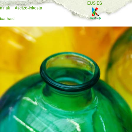
EUS
ES
ainak
Asetze-inkesta
ioa hasi