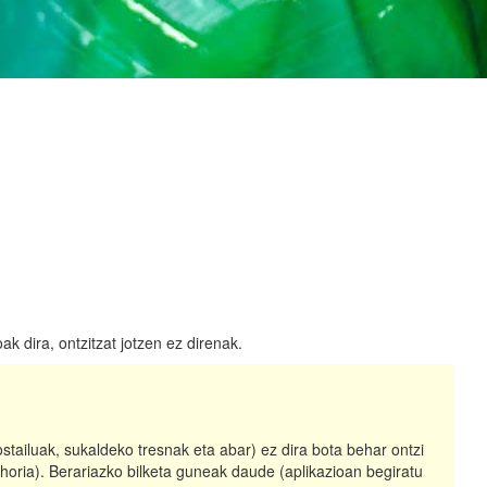
k dira, ontzitzat jotzen ez direnak.
ostailuak, sukaldeko tresnak eta abar) ez dira bota behar ontzi
 horia). Berariazko bilketa guneak daude (aplikazioan begiratu