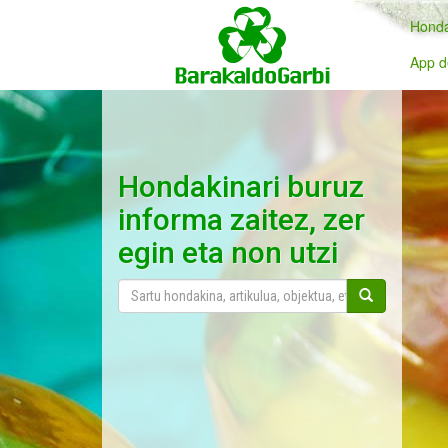
Honda
App d
Hondakinari buruz
informa zaitez, zer
egin eta non utzi