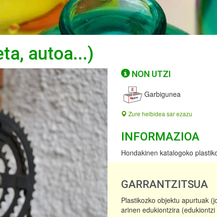
ta, autoa...)
NON UTZI
Garbigunea
Zure helbidea sar ezazu
INFORMAZIOA
Hondakinen katalogoko plastikoa
GARRANTZITSUA
Plastikozko objektu apurtuak (j
arinen edukiontzira (edukiontzi