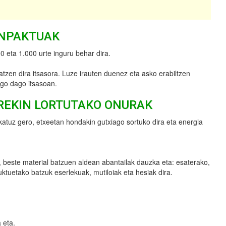
INPAKTUAK
 eta 1.000 urte inguru behar dira.
tatzen dira itsasora. Luze irauten duenez eta asko erabiltzen
ago dago itsasoan.
REKIN LORTUTAKO ONURAK
jokatuz gero, etxeetan hondakin gutxiago sortuko dira eta energia
da, beste material batzuen aldean abantailak dauzka eta: esaterako,
tuetako batzuk eserlekuak, mutiloiak eta hesiak dira.
 eta.