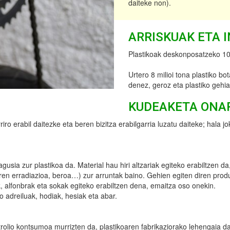
daiteke non).
ARRISKUAK ETA 
Plastikoak deskonposatzeko 100
Urtero 8 milioi tona plastiko bo
denez, geroz eta plastiko gehi
KUDEAKETA ONA
riro erabil daitezke eta beren bizitza erabilgarria luzatu daiteke; hala 
agusia zur plastikoa da. Material hau hiri altzariak egiteko erabiltzen 
n erradiazioa, beroa…) zur arruntak baino. Gehien egiten diren produk
ak, alfonbrak eta sokak egiteko erabiltzen dena, emaitza oso onekin.
o adreiluak, hodiak, hesiak eta abar.
etrolio kontsumoa murrizten da, plastikoaren fabrikaziorako lehengaia da