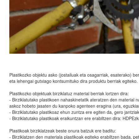
Plastikozko objektu asko (jostailuak eta osagarriak, esaterako) ber
eta lehengai gutxiago kontsumituko dira produktu berriak egiteko.
Plastikozko objektuak birziklatuz material berriak lortzen dira:
- Birziklatutako plastikoen nahaskinetatik ateratzen den material n
askoz hobeto jasaten du kanpoko agenteen eragina (ura, eguzkiare
- Birziklatutako plastikoaz ehun zuntza ere egiten da, gero jantzi
- Birziklatutako plastikoak eraikuntzan ere erabiltzen dira: HDPEzk
Plastikoak birziklatzeak beste onura batzuk ere baditu:
- Birziklatzen den materiala plastikoak egiteko erabiltzen bada, p