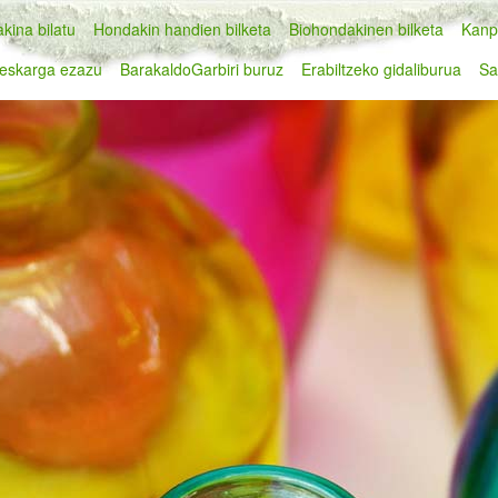
kina bilatu
Hondakin handien bilketa
Biohondakinen bilketa
Kanp
eskarga ezazu
BarakaldoGarbiri buruz
Erabiltzeko gidaliburua
Sa