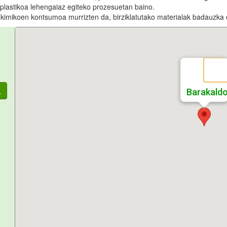
 plastikoa lehengaiaz egiteko prozesuetan baino.
ia kimikoen kontsumoa murrizten da, birziklatutako materialak badauzka 
Barakald