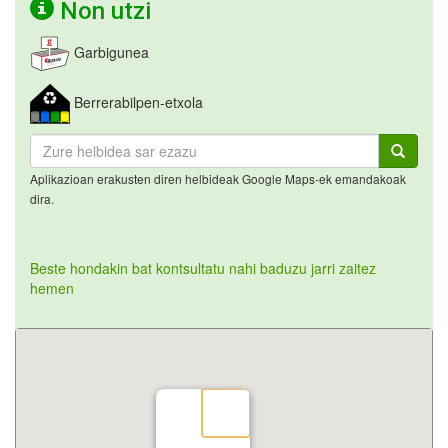
Non utzi
Garbigunea
Berrerabilpen-etxola
Aplikazioan erakusten diren helbideak Google Maps-ek emandakoak
dira.
Beste hondakin bat kontsultatu nahi baduzu jarri zaitez
hemen