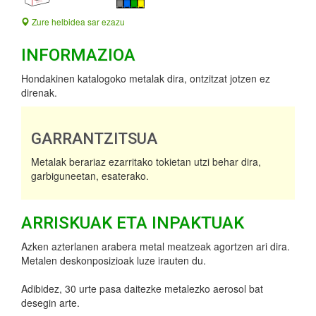
Zure helbidea sar ezazu
INFORMAZIOA
Hondakinen katalogoko metalak dira, ontzitzat jotzen ez
direnak.
GARRANTZITSUA
Metalak berariaz ezarritako tokietan utzi behar dira,
garbiguneetan, esaterako.
ARRISKUAK ETA INPAKTUAK
Azken azterlanen arabera metal meatzeak agortzen ari dira.
Metalen deskonposizioak luze irauten du.
Adibidez, 30 urte pasa daitezke metalezko aerosol bat
desegin arte.