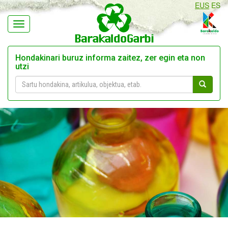
EUS
ES
Navegación
Hondakinari buruz informa zaitez, zer egin eta non
utzi