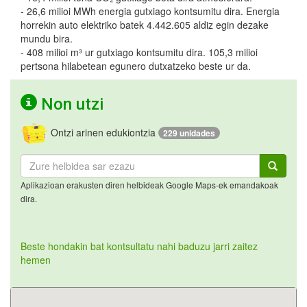
- 26,6 milioi MWh energia gutxiago kontsumitu dira. Energia
horrekin auto elektriko batek 4.442.605 aldiz egin dezake
mundu bira.
- 408 milioi m³ ur gutxiago kontsumitu dira. 105,3 milioi
pertsona hilabetean egunero dutxatzeko beste ur da.
Non utzi
Ontzi arinen edukiontzia
229 unidades
Aplikazioan erakusten diren helbideak Google Maps-ek emandakoak
dira.
Beste hondakin bat kontsultatu nahi baduzu jarri zaitez
hemen