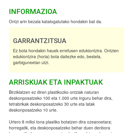
INFORMAZIOA
Ontzi arin bezala katalogatutako hondakin bat da.
GARRANTZITSUA
Ez bota hondakin hauek errefusen edukiontzira. Ontzien
edukiontzira (horia) bota daitezke edo, bestela,
garbiguneetan utzi.
ARRISKUAK ETA INPAKTUAK
Birziklatzen ez diren plastikozko ontziak naturan
deskonposatzeko 100 eta 1.000 urte inguru behar dira,
tetrabrikak deskonposatzeko 30 urte eta latak
deskonposatzeko 10 urte.
Urtero 8 milioi tona plastiko botatzen dira ozeanoetara;
horregatik, eta deskonposatzeko behar duen denbora