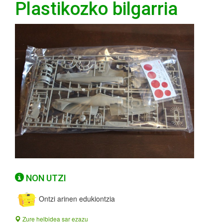
Plastikozko bilgarria
NON UTZI
Ontzi arinen edukiontzia
Zure helbidea sar ezazu