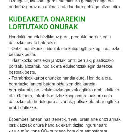
luzeagatik, itsasoan geroz eta plastiko gehiago dago eta
ondorioz geroz eta animalia eta landare gehiago hitzen dira.
KUDEAKETA ONAREKIN
LORTUTAKO ONURAK
Hondakin hauek birziklatuz gero, produktu berriak egin
daitezke; esate baterako:
- Ontzi metalikoekin bidoiak eta kotxe egiturak egin daitezke,
besteak beste.
- Plastikozko ontziekin jantziak, ontzi berriak, plastikozko
poltsak, altzariak, hodiak eta edukiontziak egin daitezke,
besteak beste.
- Tetrabrikek kartoi ehuneko handia dute. Hori dela eta,
berariazko lantegi batera bidaltzen dira kartoia
berreskuratzeko, zelulosazko gauzak egiteko erabil daiteke
eta. Gainera, tetrabrik ontziez konglomeratuak ere egin
daitezke, eta horiek gero altzariak, poltsak eta abar egiteko
erabil daitezke.
Ecoembes lanean hasi zenetik, 1998, orain arte ontzi arinak
birziklatzeak onura handiak ekarri dizkio inguruneari:
- 16,4 milioi tona CO₂ gutxiago bota dira atmosferara.