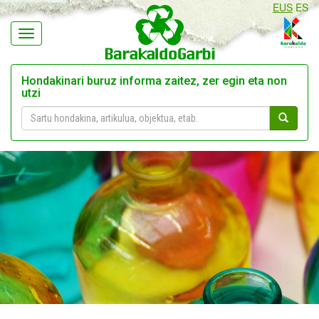
EUS
ES
Navegación
Hondakinari buruz informa zaitez, zer egin eta non
utzi