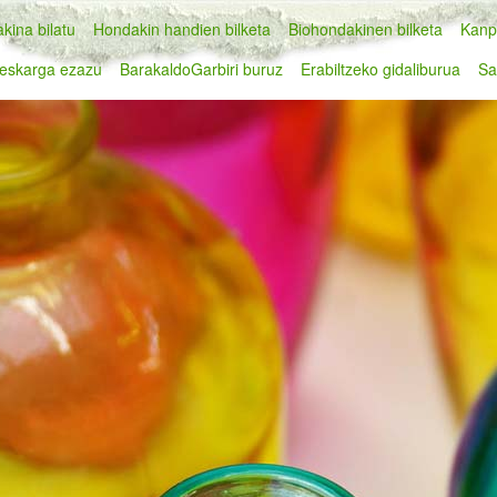
kina bilatu
Hondakin handien bilketa
Biohondakinen bilketa
Kanp
eskarga ezazu
BarakaldoGarbiri buruz
Erabiltzeko gidaliburua
Sa