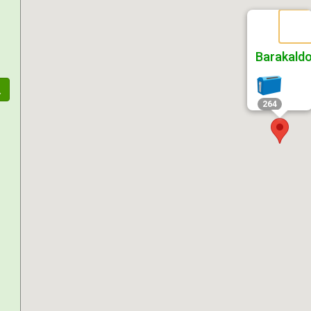
Barakald
264