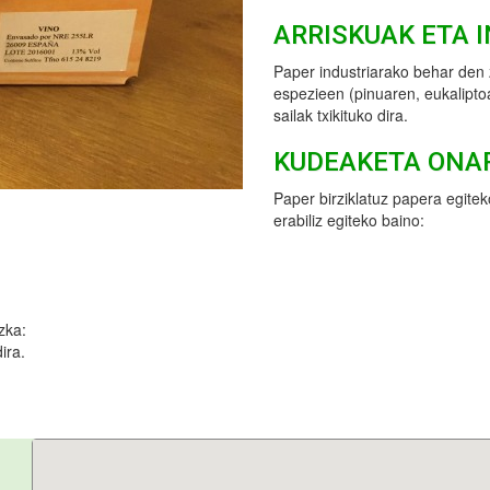
ARRISKUAK ETA 
Paper industriarako behar den
espezieen (pinuaren, eukalipto
sailak txikituko dira.
KUDEAKETA ONA
Paper birziklatuz papera egitek
erabiliz egiteko baino:
zka:
ira.