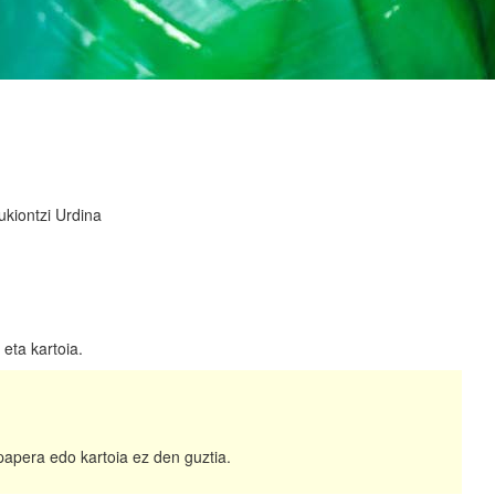
kiontzi Urdina
eta kartoia.
papera edo kartoia ez den guztia.