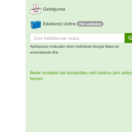
Garbigunea
Edukiontzi Urdina
264 unidades
Aplikazioan erakusten diren helbideak Google Maps-ek
emandakoak dira.
Beste hondakin bat kontsultatu nahi baduzu jarri zaitez
hemen