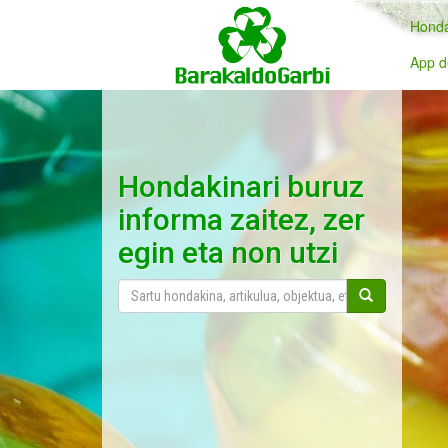
Honda
App d
Hondakinari buruz
informa zaitez, zer
egin eta non utzi