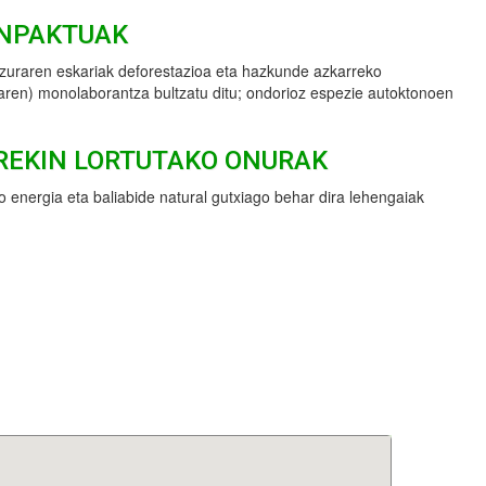
INPAKTUAK
 zuraren eskariak deforestazioa eta hazkunde azkarreko
aren) monolaborantza bultzatu ditu; ondorioz espezie autoktonoen
REKIN LORTUTAKO ONURAK
o energia eta baliabide natural gutxiago behar dira lehengaiak