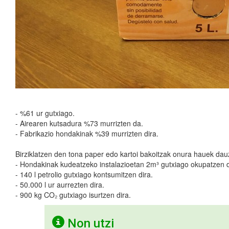
- %61 ur gutxiago.
- Airearen kutsadura %73 murrizten da.
- Fabrikazio hondakinak %39 murrizten dira.
Birziklatzen den tona paper edo kartoi bakoitzak onura hauek dau
- Hondakinak kudeatzeko instalazioetan 2m³ gutxiago okupatzen d
- 140 l petrolio gutxiago kontsumitzen dira.
- 50.000 l ur aurrezten dira.
- 900 kg CO₂ gutxiago isurtzen dira.
Non utzi