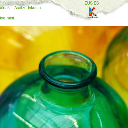
EUS
ES
ainak
Asetze-inkesta
ioa hasi