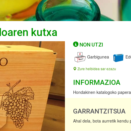
doaren kutxa
NON UTZI
Garbigunea
Edu
Zure helbidea sar ezazu
INFORMAZIOA
Hondakinen katalogoko papera 
GARRANTZITSUA
Ahal dela, bota aurretik kendu 