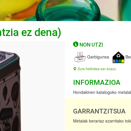
tzia ez dena)
NON UTZI
Garbigunea
Ber
Zure helbidea sar ezazu
INFORMAZIOA
Hondakinen katalogoko metalak d
GARRANTZITSUA
Metalak berariaz ezarritako tok