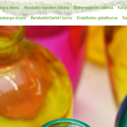
kina bilatu
Hondakin handien bilketa
Biohondakinen bilketa
Kanp
eskarga ezazu
BarakaldoGarbiri buruz
Erabiltzeko gidaliburua
Sa