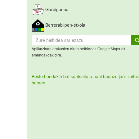
Garbigunea
Berrerabilpen-etxola
Aplikazioan erakusten diren helbideak Google Maps-ek
emandakoak dira.
Beste hondakin bat kontsultatu nahi baduzu jarri zaitez
hemen