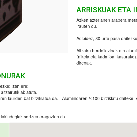
ARRISKUAK ETA 
Azken azterlanen arabera meta
irauten du.
Adibidez, 30 urte pasa daitezk
Altzairu herdoilezinak eta alum
(nikela eta kadmioa, kasurako),
direnak.
ONURAK
ezke; izan ere:
ltzairutik abiatuta.
aren laurden bat birziklatua da. - Aluminioaren %100 birziklatu daiteke. 
dakindegiak sortzea eragozten du.