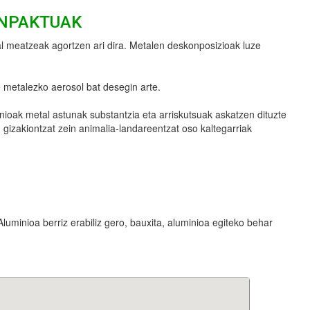
INPAKTUAK
l meatzeak agortzen ari dira. Metalen deskonposizioak luze
e metalezko aerosol bat desegin arte.
inioak metal astunak substantzia eta arriskutsuak askatzen dituzte
 gizakiontzat zein animalia-landareentzat oso kaltegarriak
Aluminioa berriz erabiliz gero, bauxita, aluminioa egiteko behar