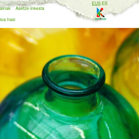
EUS
ES
ainak
Asetze-inkesta
ioa hasi