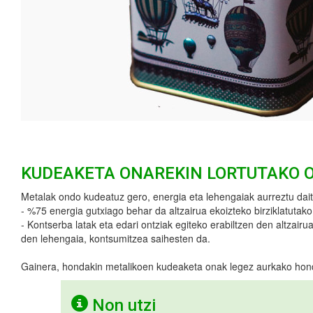
KUDEAKETA ONAREKIN LORTUTAKO 
Metalak ondo kudeatuz gero, energia eta lehengaiak aurreztu dait
- %75 energia gutxiago behar da altzairua ekoizteko birziklatutako a
- Kontserba latak eta edari ontziak egiteko erabiltzen den altzairu
den lehengaia, kontsumitzea saihesten da.
Gainera, hondakin metalikoen kudeaketa onak legez aurkako hon
Non utzi