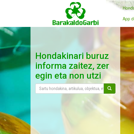
Honda
App d
Hondakinari buruz
informa zaitez, zer
egin eta non utzi