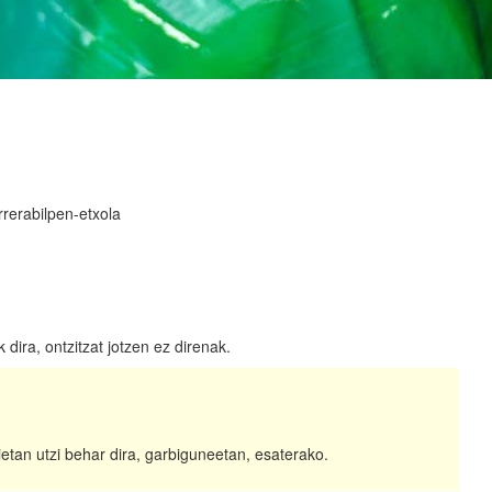
rerabilpen-etxola
ira, ontzitzat jotzen ez direnak.
ietan utzi behar dira, garbiguneetan, esaterako.